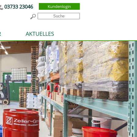
03733 23046
Kundenlogin
R
AKTUELLES